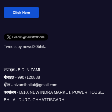
Click Here
Tweets by newst20bhilai
संपादक -
B.D. NIZAMI
मोबाइल -
9907120888
ईमेल -
nizamibhilai@gmail.com
कार्यालय -
D/10, NEW INDRA MARKET, POWER HOUSE,
BHILAI, DURG, CHHATTISGARH