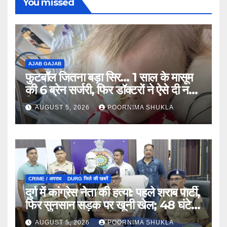
You missed
AJAB GAJAB
फुटबॉल जितना बड़ा सिर… 1 साल के मासूम
की 6 ब्रेन सर्जरी, फिर डॉक्टरों ने ऐसे दी नई
जिंदगी…
AUGUST 5, 2026
POORNIMA SHUKLA
CRIME / अपराध
DURG जिले की खबरें
दुर्ग में कांग्रेस नेता की हत्या: पहले शराब पार्टी,
फिर सुनसान सड़क पर खूनी खेल; 48 घंटे में
खुला राज…
AUGUST 5, 2026
POORNIMA SHUKLA