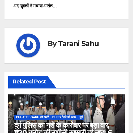
navigation
आए युवकों ने मचाया आतंक…
By
Tarani Sahu
Related Post
CHHATTISGARH की खबरें
DURG जिले की खबरें
दुर्ग
दुर्ग पुलिस का नशे के कारोबार पर बड़ा वार,
₹1.20 करोड़ की नशीली सामग्री हुई नष्ट; 66