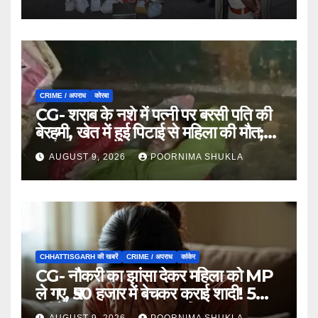
CRIME / अपराध
कोरबा
CG- शराब के नशे में पत्नी पर बरसी पति की
बेरहमी, खेत में हुई पिटाई से महिला की मौत;
आरोपी फरार…
AUGUST 9, 2026
POORNIMA SHUKLA
CHHATTISGARH की खबरें
CRIME / अपराध
कांकेर
CG- नौकरी का झांसा देकर महिला को MP
ले गए, ₹50 हजार में बेचकर कराई शादी! 5
महीने बाद खुला पूरा राज, 3 गिरफ्तार…