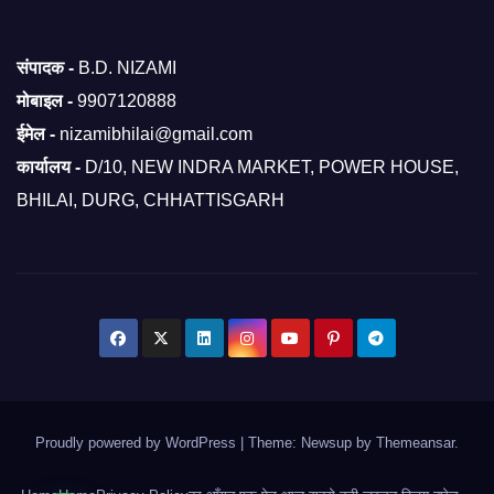
संपादक -
B.D. NIZAMI
मोबाइल -
9907120888
ईमेल -
nizamibhilai@gmail.com
कार्यालय -
D/10, NEW INDRA MARKET, POWER HOUSE,
BHILAI, DURG, CHHATTISGARH
Proudly powered by WordPress
|
Theme: Newsup by
Themeansar
.