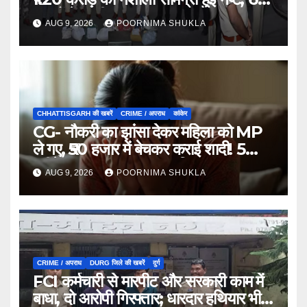
मामलों में जब्ती…
AUG 9, 2026
POORNIMA SHUKLA
CHHATTISGARH की खबरें
CRIME / अपराध
कांकेर
CG- नौकरी का झांसा देकर महिला को MP
ले गए, ₹50 हजार में बेचकर कराई शादी! 5
महीने बाद खुला पूरा राज, 3 गिरफ्तार…
AUG 9, 2026
POORNIMA SHUKLA
CRIME / अपराध
DURG जिले की खबरें
दुर्ग
FCI कर्मचारी से मारपीट और सरकारी काम में
बाधा, दो आरोपी गिरफ्तार; धारदार हथियार भी