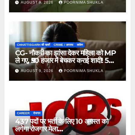
AUGUST 9, 2026
POORNIMA SHUKLA
CHHATTISGARH की खबरें
CRIME / अपराध
कांकेर
CG- नौकरी का झांसा देकर महिला को MP
ले गए, ₹50 हजार में बेचकर कराई शादी! 5
महीने बाद खुला पूरा राज, 3 गिरफ्तार…
AUGUST 9, 2026
POORNIMA SHUKLA
CAREER
रोजगार
437 पदों पर भर्ती के लिए 10 अगस्त को
लगेगा रोजगार मेला…