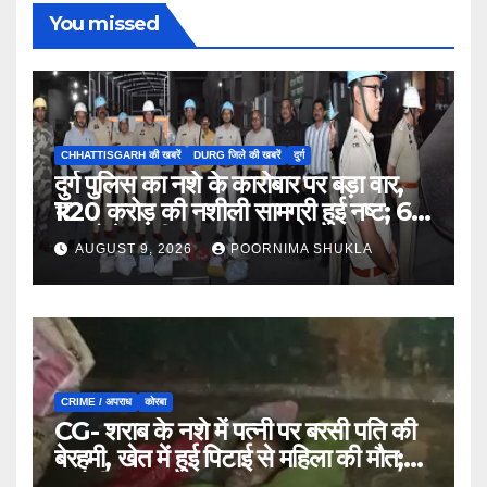
You missed
CHHATTISGARH की खबरें
DURG जिले की खबरें
दुर्ग
दुर्ग पुलिस का नशे के कारोबार पर बड़ा वार,
₹1.20 करोड़ की नशीली सामग्री हुई नष्ट; 66
मामलों में जब्ती…
AUGUST 9, 2026
POORNIMA SHUKLA
CRIME / अपराध
कोरबा
CG- शराब के नशे में पत्नी पर बरसी पति की
बेरहमी, खेत में हुई पिटाई से महिला की मौत;
आरोपी फरार…