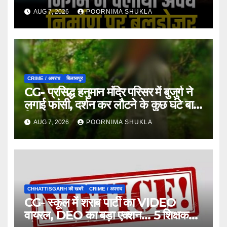
AUG 7, 2026
POORNIMA SHUKLA
CRIME / अपराध
बिलासपुर
CG- प्रसिद्ध हनुमान मंदिर परिसर में बुजुर्ग ने
लगाई फांसी, दर्शन कर लौटने के कुछ घंटे बाद
मिला शव…
AUG 7, 2026
POORNIMA SHUKLA
CHHATTISGARH की खबरें
CRIME / अपराध
CG- स्कूल में शराब पार्टी का VIDEO
वायरल, DEO का बड़ा एक्शन… 5 शिक्षक