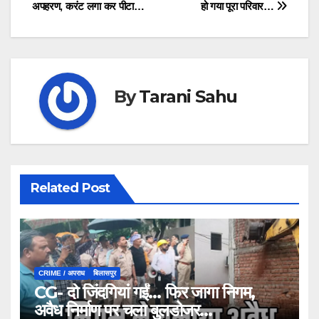
navigation
अपहरण, करंट लगा कर पीटा…
हो गया पूरा परिवार…
By
Tarani Sahu
Related Post
CRIME / अपराध
बिलासपुर
CG- दो जिंदगियां गईं… फिर जागा निगम,
अवैध निर्माण पर चला बुलडोजर…