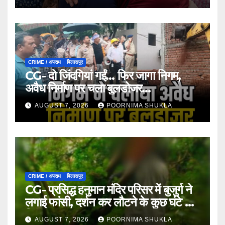
CRIME / अपराध
बिलासपुर
CG- दो जिंदगियां गईं… फिर जागा निगम,
अवैध निर्माण पर चला बुलडोजर…
AUGUST 7, 2026
POORNIMA SHUKLA
CRIME / अपराध
बिलासपुर
CG- प्रसिद्ध हनुमान मंदिर परिसर में बुजुर्ग ने
लगाई फांसी, दर्शन कर लौटने के कुछ घंटे बाद
मिला शव…
AUGUST 7, 2026
POORNIMA SHUKLA