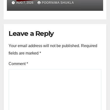
और स्वीपर को नोटिस…
AUG 7, 2026
POORNIMA SHUKLA
Leave a Reply
Your email address will not be published.
Required
fields are marked
*
Comment
*