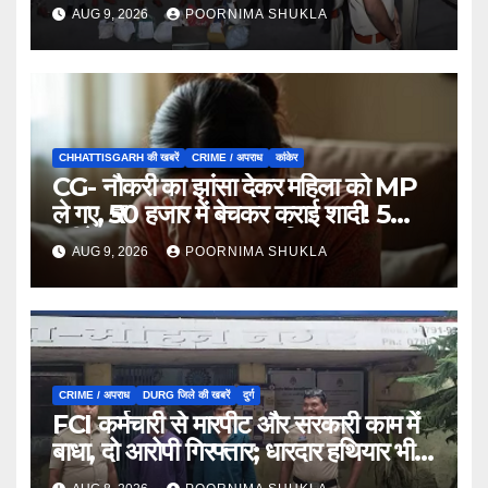
मामलों में जब्ती…
AUG 9, 2026
POORNIMA SHUKLA
CHHATTISGARH की खबरें
CRIME / अपराध
कांकेर
CG- नौकरी का झांसा देकर महिला को MP
ले गए, ₹50 हजार में बेचकर कराई शादी! 5
महीने बाद खुला पूरा राज, 3 गिरफ्तार…
AUG 9, 2026
POORNIMA SHUKLA
CRIME / अपराध
DURG जिले की खबरें
दुर्ग
FCI कर्मचारी से मारपीट और सरकारी काम में
बाधा, दो आरोपी गिरफ्तार; धारदार हथियार भी
जब्त…