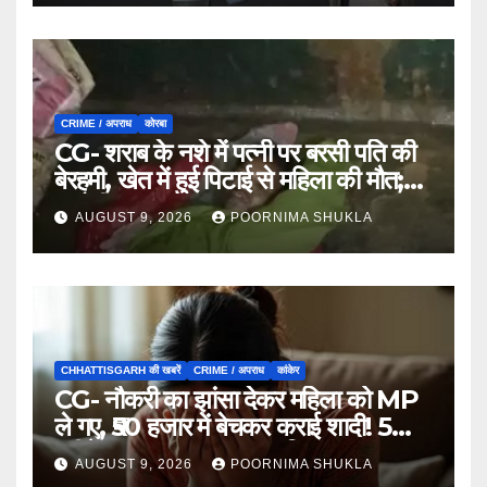
CRIME / अपराध
कोरबा
CG- शराब के नशे में पत्नी पर बरसी पति की
बेरहमी, खेत में हुई पिटाई से महिला की मौत;
आरोपी फरार…
AUGUST 9, 2026
POORNIMA SHUKLA
CHHATTISGARH की खबरें
CRIME / अपराध
कांकेर
CG- नौकरी का झांसा देकर महिला को MP
ले गए, ₹50 हजार में बेचकर कराई शादी! 5
महीने बाद खुला पूरा राज, 3 गिरफ्तार…
AUGUST 9, 2026
POORNIMA SHUKLA