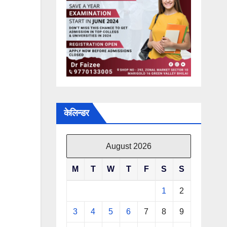
केलिन्डर
August 2026
M
T
W
T
F
S
S
1
2
3
4
5
6
7
8
9