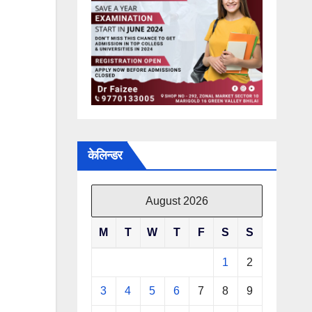
केलिन्डर
August 2026
M
T
W
T
F
S
S
1
2
3
4
5
6
7
8
9