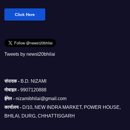
Click Here
Tweets by newst20bhilai
संपादक -
B.D. NIZAMI
मोबाइल -
9907120888
ईमेल -
nizamibhilai@gmail.com
कार्यालय -
D/10, NEW INDRA MARKET, POWER HOUSE,
BHILAI, DURG, CHHATTISGARH