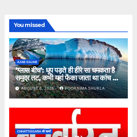
You missed
AJAB GAJAB
‘ग्लास बीच’: धूप पड़ते ही हीरे सा चमकता है
समुद्र तट, कभी यहां फेंका जाता था कांच का
कचरा!…
AUGUST 6, 2026
POORNIMA SHUKLA
CHHATTISGARH की खबरें