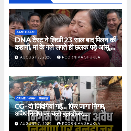
AJAB GAJAB
DNA टेस्ट ने लिखी 23 साल बाद मिलन की
कहानी, मां के गले लगते ही छलक पड़े आंसू,
भावुक कर देगी ये मुलाकात…
AUGUST 7, 2026
POORNIMA SHUKLA
CRIME / अपराध
बिलासपुर
CG- दो जिंदगियां गईं… फिर जागा निगम,
अवैध निर्माण पर चला बुलडोजर…
AUGUST 7, 2026
POORNIMA SHUKLA