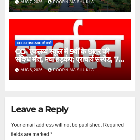
AUG 7, 2026
POORNIMA SHUKLA
CHHATTISGARH की खबरें
CG- एकलव्य स्कूल में 9वीं के छात्र की
संदिग्ध मौत, मचा हड़कंप; प्राचार्य सस्पेंड, 7
दिन में खुलेगा मौत का राज!…
AUG 6, 2026
POORNIMA SHUKLA
Leave a Reply
Your email address will not be published.
Required
fields are marked
*