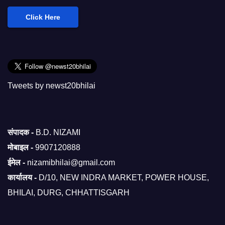
Click Here
Tweets by newst20bhilai
संपादक -
B.D. NIZAMI
मोबाइल -
9907120888
ईमेल -
nizamibhilai@gmail.com
कार्यालय -
D/10, NEW INDRA MARKET, POWER HOUSE,
BHILAI, DURG, CHHATTISGARH