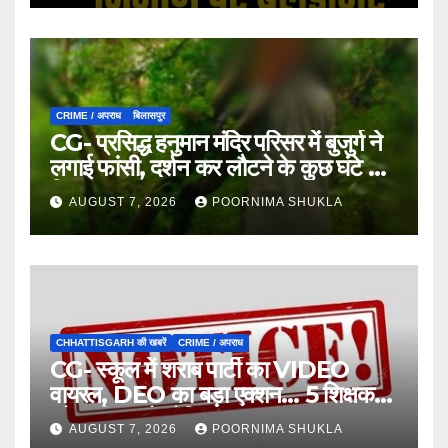
CRIME / अपराध
बिलासपुर
CG- प्रसिद्ध हनुमान मंदिर परिसर में बुजुर्ग ने
लगाई फांसी, दर्शन कर लौटने के कुछ घंटे बाद
मिला शव…
AUGUST 7, 2026
POORNIMA SHUKLA
CHHATTISGARH की खबरें
CRIME / अपराध
CG- स्कूल में शराब पार्टी का VIDEO
वायरल, DEO का बड़ा एक्शन… 5 शिक्षक
और स्वीपर को नोटिस…
AUGUST 7, 2026
POORNIMA SHUKLA