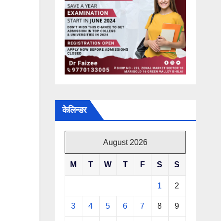
केलिन्डर
August 2026
M
T
W
T
F
S
S
1
2
3
4
5
6
7
8
9