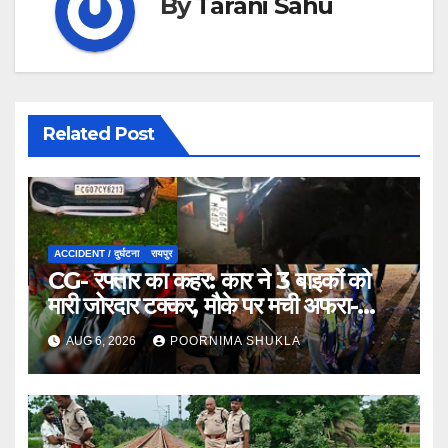
By
Tarani Sahu
Related Post
ACCIDENT / दुर्घटना
रायपुर
CG- रफ्तार का कहर: कार ने 3 बाइकों को
मारी जोरदार टक्कर, मौके पर मची अफरा-
तफरी…
AUG 6, 2026
POORNIMA SHUKLA