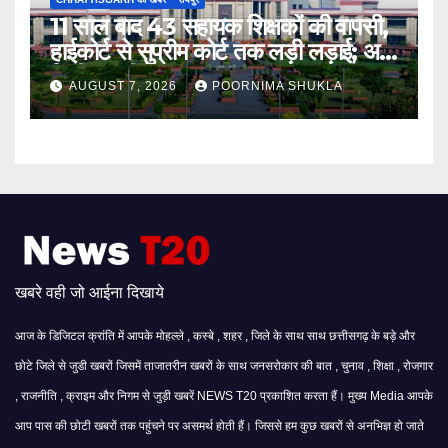
11 साल बाद 43 सहायक शिक्षकों की वापसी,
हाईकोर्ट से सुप्रीम कोर्ट तक लड़ी लड़ाई; अब
मिली बहाली…
AUGUST 7, 2026
POORNIMA SHUKLA
खबरे वही जो आईना दिखाये
आज के डिजिटल क्रांति में आपके मोहल्ले , कस्बे , शहर , जिले के साथ साथ छत्तीसगढ़ के बड़े और
छोटे जिले से जुडी खबरों जिसमें ताजातरीन खबरों के साथ जनसरोकार की बात , चुनाव , शिक्षा , रोजगार
, राजनीति , क्राइम और निगम से जुड़ी खबरें NEWS T20 प्रकाशित करता हैं। मुख्य Media आपके
आप पास की छोटी खबरों तक पहुंचने पर असमर्थ होती हैं। जिससे हम कुछ खबरों से अनभिज्ञ हो जाते