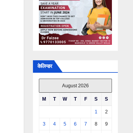
केलिन्डर
August 2026
M
T
W
T
F
S
S
1
2
3
4
5
6
7
8
9