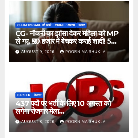
CHHATTISGARH की खबरें
CRIME / अपराध
कांकेर
CG- नौकरी का झांसा देकर महिला को MP
ले गए, ₹50 हजार में बेचकर कराई शादी! 5
महीने बाद खुला पूरा राज, 3 गिरफ्तार…
AUGUST 9, 2026
POORNIMA SHUKLA
CAREER
रोजगार
437 पदों पर भर्ती के लिए 10 अगस्त को
लगेगा रोजगार मेला…
AUGUST 8, 2026
POORNIMA SHUKLA