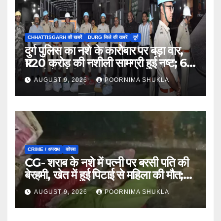
CHHATTISGARH की खबरें
DURG जिले की खबरें
दुर्ग
दुर्ग पुलिस का नशे के कारोबार पर बड़ा वार,
₹1.20 करोड़ की नशीली सामग्री हुई नष्ट; 66
मामलों में जब्ती…
AUGUST 9, 2026
POORNIMA SHUKLA
CRIME / अपराध
कोरबा
CG- शराब के नशे में पत्नी पर बरसी पति की
बेरहमी, खेत में हुई पिटाई से महिला की मौत;
आरोपी फरार…
AUGUST 9, 2026
POORNIMA SHUKLA