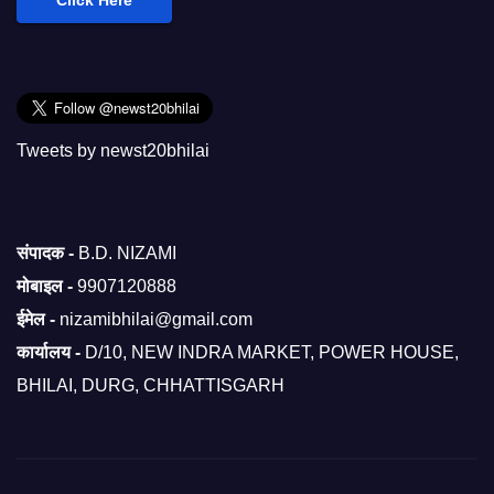
Click Here
Tweets by newst20bhilai
संपादक -
B.D. NIZAMI
मोबाइल -
9907120888
ईमेल -
nizamibhilai@gmail.com
कार्यालय -
D/10, NEW INDRA MARKET, POWER HOUSE,
BHILAI, DURG, CHHATTISGARH