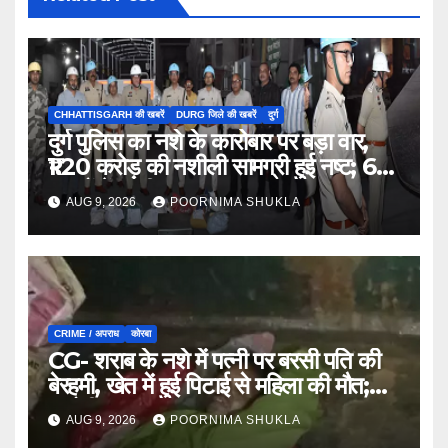
CHHATTISGARH की खबरें
DURG जिले की खबरें
दुर्ग
दुर्ग पुलिस का नशे के कारोबार पर बड़ा वार,
₹1.20 करोड़ की नशीली सामग्री हुई नष्ट; 66
मामलों में जब्ती…
AUG 9, 2026
POORNIMA SHUKLA
CRIME / अपराध
कोरबा
CG- शराब के नशे में पत्नी पर बरसी पति की
बेरहमी, खेत में हुई पिटाई से महिला की मौत;
आरोपी फरार…
AUG 9, 2026
POORNIMA SHUKLA