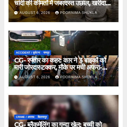
चांदी की कीमतों में जबरदस्त उछाल, खरीदारी
से पहले जानें आज का ताजा भाव…
AUGUST 6, 2026
POORNIMA SHUKLA
ACCIDENT / दुर्घटना
रायपुर
CG- रफ्तार का कहर: कार ने 3 बाइकों को
मारी जोरदार टक्कर, मौके पर मची अफरा-
तफरी…
AUGUST 6, 2026
POORNIMA SHUKLA
CRIME / अपराध
बिलासपुर
CG- ब्लैकमेलिंग का गन्दा खेल: बच्ची को