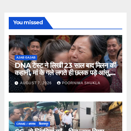
You missed
AJAB GAJAB
DNA टेस्ट ने लिखी 23 साल बाद मिलन की
कहानी, मां के गले लगते ही छलक पड़े आंसू,
भावुक कर देगी ये मुलाकात…
AUGUST 7, 2026
POORNIMA SHUKLA
CRIME / अपराध
बिलासपुर