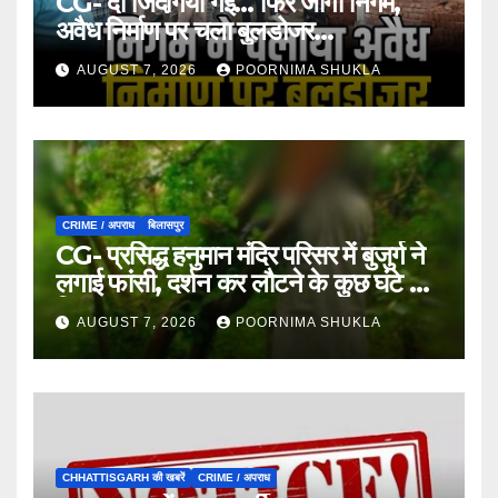
CG- दो जिंदगियां गईं… फिर जागा निगम,
अवैध निर्माण पर चला बुलडोजर…
AUGUST 7, 2026
POORNIMA SHUKLA
CRIME / अपराध
बिलासपुर
CG- प्रसिद्ध हनुमान मंदिर परिसर में बुजुर्ग ने
लगाई फांसी, दर्शन कर लौटने के कुछ घंटे बाद
मिला शव…
AUGUST 7, 2026
POORNIMA SHUKLA
CHHATTISGARH की खबरें
CRIME / अपराध