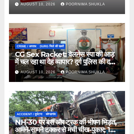
और दो सचिवों को नोटिस…
AUGUST 10, 2026
POORNIMA SHUKLA
CRIME / अपराध
DURG जिले की खबरें
CG Sex Racket: वेलनेस स्पा की आड़
में चल रहा था देह व्यापार? दुर्ग पुलिस की दबिश
में मैनेजर और महिला दलाल समेत 9
AUGUST 10, 2026
POORNIMA SHUKLA
गिरफ्तार…
ACCIDENT / दुर्घटना
कोण्डागांव
NH-30 पर बस और ट्रक की भीषण भिड़ंत,
आमने-सामने टक्कर से मची चीख-पुकार; 12