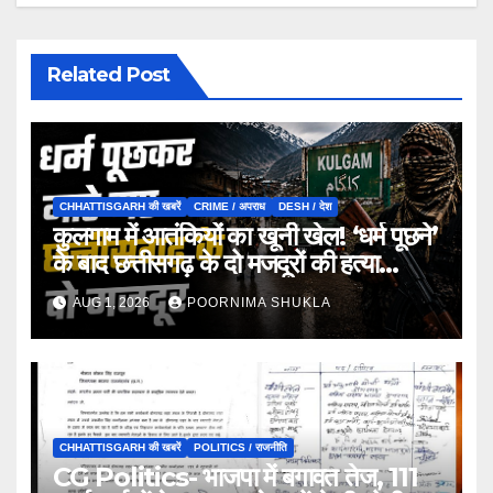
Related Post
CHHATTISGARH की खबरें
CRIME / अपराध
DESH / देश
कुलगाम में आतंकियों का खूनी खेल! ‘धर्म पूछने’
के बाद छत्तीसगढ़ के दो मजदूरों की हत्या…
AUG 1, 2026
POORNIMA SHUKLA
CHHATTISGARH की खबरें
POLITICS / राजनीति
CG Politics- भाजपा में बगावत तेज, 111