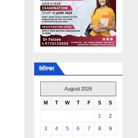
केलिन्डर
August 2026
M
T
W
T
F
S
S
1
2
3
4
5
6
7
8
9