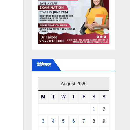
केलिन्डर
August 2026
M
T
W
T
F
S
S
1
2
3
4
5
6
7
8
9