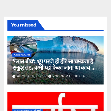
You missed
AJAB GAJAB
‘ग्लास बीच’: धूप पड़ते ही हीरे सा चमकता है
समुद्र तट, कभी यहां फेंका जाता था कांच का
कचरा!…
AUGUST 6, 2026
POORNIMA SHUKLA
CHHATTISGARH की खबरें