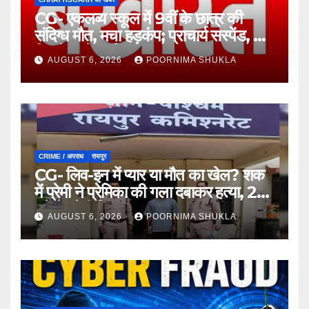
CG- एकलव्य स्कूल में 9वीं के छात्र की
संदिग्ध मौत, मचा हड़कंप; प्राचार्य सस्पेंड, 7
दिन में खुलेगा मौत का राज!…
AUGUST 6, 2026
POORNIMA SHUKLA
CRIME / अपराध
रायपुर
CG- लिव-इन में प्यार या मौत का खेल? शक
में प्रेमी ने प्रेमिका की गला दबाकर हत्या, 24
घंटे में प्रेमी गिरफ्तार…
AUGUST 6, 2026
POORNIMA SHUKLA