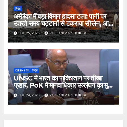
विदेश
अमेरिका में बड़ा विमान हादसा टला: पानी पर
उतरते समय चट्टानों से टकराया सीप्लेन, आग
लगी लेकिन 11 यात्रियों की बची जान…
JUL 25, 2026
POORNIMA SHUKLA
DESH / देश
विदेश
UNSC में भारत का पाकिस्तान पर तीखा
प्रहार, PoK में मानवाधिकार उल्लंघन का मुद्दा
उठाया; कहा- ‘पहले अपने गिरेबान में झांके
JUL 24, 2026
POORNIMA SHUKLA
इस्लामाबाद’…