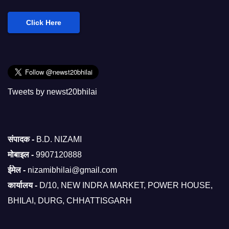
Click Here
Tweets by newst20bhilai
संपादक -
B.D. NIZAMI
मोबाइल -
9907120888
ईमेल -
nizamibhilai@gmail.com
कार्यालय -
D/10, NEW INDRA MARKET, POWER HOUSE,
BHILAI, DURG, CHHATTISGARH