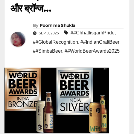
और ब्रॉन्ज…
By
Poornima Shukla
##ChhattisgarhPride
,
SEP 3, 2025
##GlobalRecognition
,
##IndianCraftBeer
,
##SimbaBeer
,
##WorldBeerAwards2025