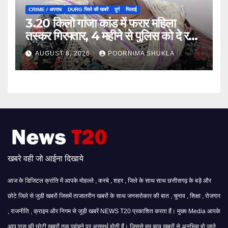
CRIME / अपराध
DURG जिले की खबरें
दुर्ग
भिलाई
3.20 किलो गांजा कांड में फरार महिला
तस्कर गिरफ्तार, 4 महीने से पुलिस को दे रही
थी चकमा…
AUGUST 8, 2026
POORNIMA SHUKLA
खबरे वही जो आईना दिखाये
आज के डिजिटल क्रांति में आपके मोहल्ले , कस्बे , शहर , जिले के साथ साथ छत्तीसगढ़ के बड़े और
छोटे जिले से जुडी खबरों जिसमें ताजातरीन खबरों के साथ जनसरोकार की बात , चुनाव , शिक्षा , रोजगार
, राजनीति , क्राइम और निगम से जुड़ी खबरें NEWS T20 प्रकाशित करता हैं। मुख्य Media आपके
आप पास की छोटी खबरों तक पहुंचने पर असमर्थ होती हैं। जिससे हम कुछ खबरों से अनभिज्ञ हो जाते