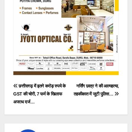
Post
छत्तीसगढ़ में इतने करोड़ रुपये के
नर्सिंग छात्र ने की आत्महत्या,
GST की चोरी, 7 फर्म के खिलाफ
तहकीकात में जुटी पुलिस…
navigation
अपराध दर्ज…