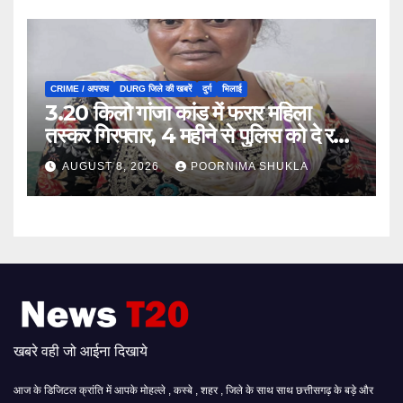
CRIME / अपराध
DURG जिले की खबरें
दुर्ग
भिलाई
3.20 किलो गांजा कांड में फरार महिला
तस्कर गिरफ्तार, 4 महीने से पुलिस को दे रही
थी चकमा…
AUGUST 8, 2026
POORNIMA SHUKLA
खबरे वही जो आईना दिखाये
आज के डिजिटल क्रांति में आपके मोहल्ले , कस्बे , शहर , जिले के साथ साथ छत्तीसगढ़ के बड़े और