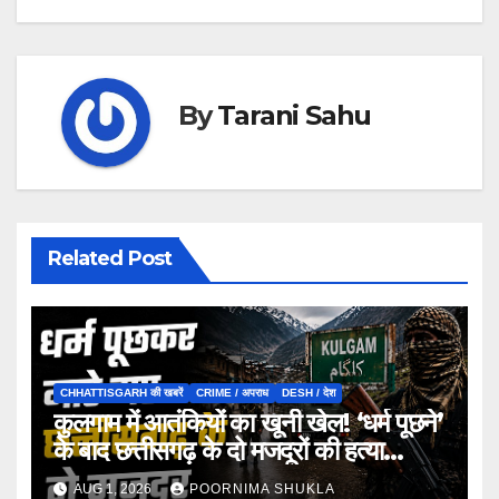
By
Tarani Sahu
Related Post
CHHATTISGARH की खबरें
CRIME / अपराध
DESH / देश
कुलगाम में आतंकियों का खूनी खेल! ‘धर्म पूछने’
के बाद छत्तीसगढ़ के दो मजदूरों की हत्या…
AUG 1, 2026
POORNIMA SHUKLA