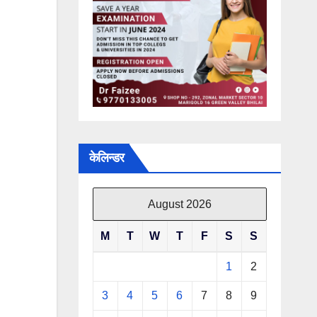
केलिन्डर
August 2026
M
T
W
T
F
S
S
1
2
3
4
5
6
7
8
9