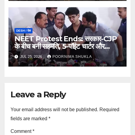
DESH / देश
NEET Protest Ends: सरकार-CJP
के बीच बनी सहमति, 5-पॉइंट चार्टर और
लिखित आश्वासन के बाद खत्म हुआ 37 दिन
JUL 25, 2026
POORNIMA SHUKLA
का आंदोलन…
Leave a Reply
Your email address will not be published.
Required
fields are marked
*
Comment
*