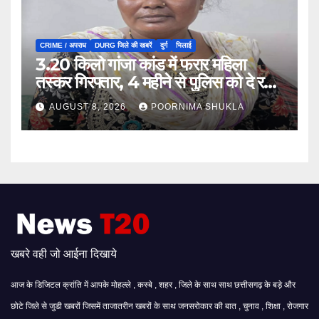
CRIME / अपराध
DURG जिले की खबरें
दुर्ग
भिलाई
3.20 किलो गांजा कांड में फरार महिला
तस्कर गिरफ्तार, 4 महीने से पुलिस को दे रही
थी चकमा…
AUGUST 8, 2026
POORNIMA SHUKLA
खबरे वही जो आईना दिखाये
आज के डिजिटल क्रांति में आपके मोहल्ले , कस्बे , शहर , जिले के साथ साथ छत्तीसगढ़ के बड़े और
छोटे जिले से जुडी खबरों जिसमें ताजातरीन खबरों के साथ जनसरोकार की बात , चुनाव , शिक्षा , रोजगार