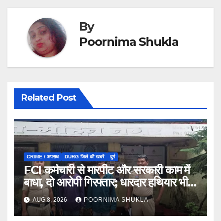
By
Poornima Shukla
Related Post
CRIME / अपराध
DURG जिले की खबरें
दुर्ग
FCI कर्मचारी से मारपीट और सरकारी काम में
बाधा, दो आरोपी गिरफ्तार; धारदार हथियार भी
जब्त…
AUG 8, 2026
POORNIMA SHUKLA