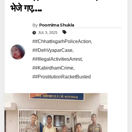
भेजे गए….
By
Poornima Shukla
JUL 5, 2025
##ChhattisgarhPoliceAction
,
##DehVyaparCase
,
##IllegalActivitiesArrest
,
##KabirdhamCrime
,
##ProstitutionRacketBusted