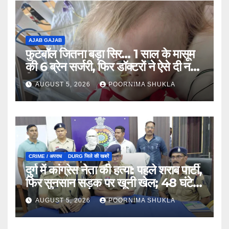
AJAB GAJAB
फुटबॉल जितना बड़ा सिर… 1 साल के मासूम
की 6 ब्रेन सर्जरी, फिर डॉक्टरों ने ऐसे दी नई
जिंदगी…
AUGUST 5, 2026
POORNIMA SHUKLA
CRIME / अपराध
DURG जिले की खबरें
दुर्ग में कांग्रेस नेता की हत्या: पहले शराब पार्टी,
फिर सुनसान सड़क पर खूनी खेल; 48 घंटे में
खुला राज…
AUGUST 5, 2026
POORNIMA SHUKLA