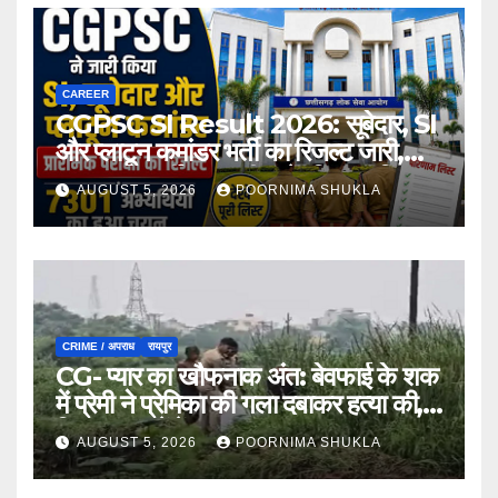
CAREER
CGPSC SI Result 2026: सूबेदार, SI
और प्लाटून कमांडर भर्ती का रिजल्ट जारी,
7301 अभ्यर्थी मुख्य परीक्षा के लिए चयनित…
AUGUST 5, 2026
POORNIMA SHUKLA
CRIME / अपराध
रायपुर
CG- प्यार का खौफनाक अंत: बेवफाई के शक
में प्रेमी ने प्रेमिका की गला दबाकर हत्या की,
फिर तालाब में फेंका शव…
AUGUST 5, 2026
POORNIMA SHUKLA