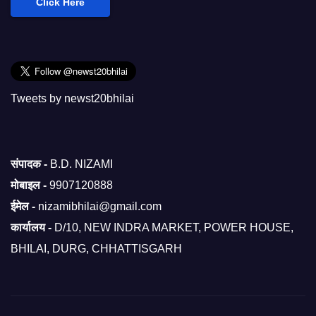
Click Here
Tweets by newst20bhilai
संपादक -
B.D. NIZAMI
मोबाइल -
9907120888
ईमेल -
nizamibhilai@gmail.com
कार्यालय -
D/10, NEW INDRA MARKET, POWER HOUSE,
BHILAI, DURG, CHHATTISGARH