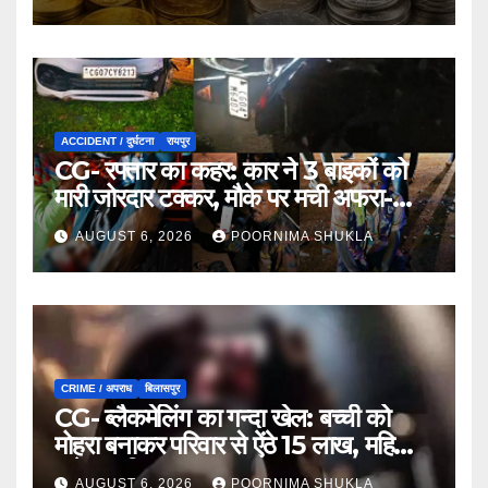
ACCIDENT / दुर्घटना
रायपुर
CG- रफ्तार का कहर: कार ने 3 बाइकों को
मारी जोरदार टक्कर, मौके पर मची अफरा-
तफरी…
AUGUST 6, 2026
POORNIMA SHUKLA
CRIME / अपराध
बिलासपुर
CG- ब्लैकमेलिंग का गन्दा खेल: बच्ची को
मोहरा बनाकर परिवार से ऐंठे 15 लाख, महिला
समेत 9 गिरफ्तार…
AUGUST 6, 2026
POORNIMA SHUKLA