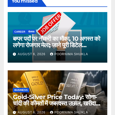
You missed
CAREER
रोजगार
बम्पर पदों पर नौकरी का मौका, 10 अगस्त को
लगेगा रोजगार मेला; जाने पूरी डिटेल…
AUGUST 6, 2026
POORNIMA SHUKLA
BUSINESS
Gold-Silver Price Today: सोना-
चांदी की कीमतों में जबरदस्त उछाल, खरीदारी
से पहले जानें आज का ताजा भाव…
AUGUST 6, 2026
POORNIMA SHUKLA