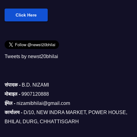
Click Here
Tweets by newst20bhilai
संपादक -
B.D. NIZAMI
मोबाइल -
9907120888
ईमेल -
nizamibhilai@gmail.com
कार्यालय -
D/10, NEW INDRA MARKET, POWER HOUSE,
BHILAI, DURG, CHHATTISGARH