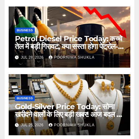
BUSINESS
Petrol Diesel Price Today: कच्चे
तेल में बड़ी गिरावट, क्या सस्ता होगा पेट्रोल-
डीजल? जानें 28 जुलाई के ताजा रेट और
JUL 28, 2026
POORNIMA SHUKLA
आपके शहर का भाव…
BUSINESS
Gold-Silver Price Today: सोना
खरीदने वालों के लिए बड़ी खबर! आज बदल गए
गोल्ड-चांदी के भाव, खरीदारी से पहले देखें नया
JUL 25, 2026
POORNIMA SHUKLA
रेट…