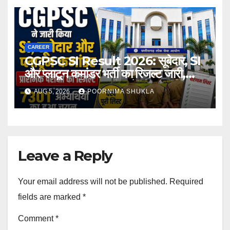
CAREER
CGPSC SI Result 2026: सूबेदार, SI
और प्लाटून कमांडर भर्ती का रिजल्ट जारी,
7301 अभ्यर्थी मुख्य परीक्षा के लिए चयनित…
AUG 5, 2026
POORNIMA SHUKLA
Leave a Reply
Your email address will not be published.
Required
fields are marked
*
Comment
*