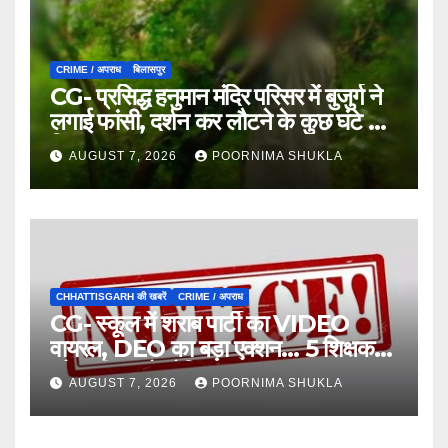
CRIME / अपराध
बिलासपुर
CG- प्रसिद्ध हनुमान मंदिर परिसर में बुजुर्ग ने
लगाई फांसी, दर्शन कर लौटने के कुछ घंटे बाद
मिला शव…
AUGUST 7, 2026
POORNIMA SHUKLA
CHHATTISGARH की खबरें
CRIME / अपराध
CG- स्कूल में शराब पार्टी का VIDEO
वायरल, DEO का बड़ा एक्शन… 5 शिक्षक
और स्वीपर को नोटिस…
AUGUST 7, 2026
POORNIMA SHUKLA