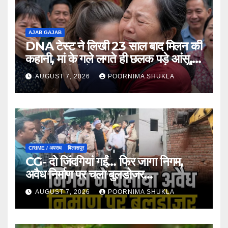
AJAB GAJAB
DNA टेस्ट ने लिखी 23 साल बाद मिलन की
कहानी, मां के गले लगते ही छलक पड़े आंसू,
भावुक कर देगी ये मुलाकात…
AUGUST 7, 2026
POORNIMA SHUKLA
CRIME / अपराध
बिलासपुर
CG- दो जिंदगियां गईं… फिर जागा निगम,
अवैध निर्माण पर चला बुलडोजर…
AUGUST 7, 2026
POORNIMA SHUKLA