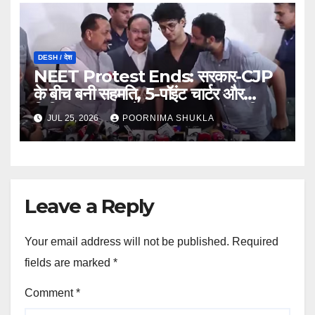
DESH / देश
NEET Protest Ends: सरकार-CJP
के बीच बनी सहमति, 5-पॉइंट चार्टर और
लिखित आश्वासन के बाद खत्म हुआ 37 दिन
JUL 25, 2026
POORNIMA SHUKLA
का आंदोलन…
Leave a Reply
Your email address will not be published.
Required
fields are marked
*
Comment
*