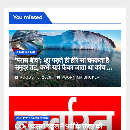
You missed
AJAB GAJAB
‘ग्लास बीच’: धूप पड़ते ही हीरे सा चमकता है
समुद्र तट, कभी यहां फेंका जाता था कांच का
कचरा!…
AUGUST 6, 2026
POORNIMA SHUKLA
CHHATTISGARH की खबरें
CG- एकलव्य स्कूल में 9वीं के छात्र की