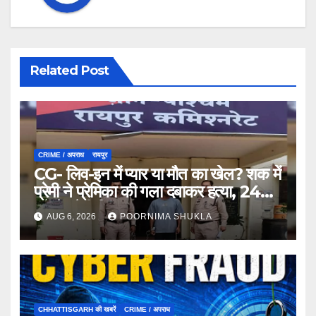
Related Post
CRIME / अपराध
रायपुर
CG- लिव-इन में प्यार या मौत का खेल? शक में
प्रेमी ने प्रेमिका की गला दबाकर हत्या, 24
घंटे में प्रेमी गिरफ्तार…
AUG 6, 2026
POORNIMA SHUKLA
CHHATTISGARH की खबरें
CRIME / अपराध