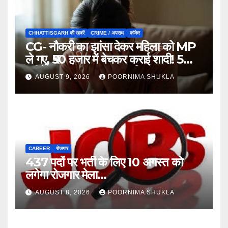
CHHATTISGARH की खबरें
CRIME / अपराध
कांकेर
CG- नौकरी का झांसा देकर महिला को MP
ले गए, ₹50 हजार में बेचकर कराई शादी! 5
महीने बाद खुला पूरा राज, 3 गिरफ्तार…
AUGUST 9, 2026
POORNIMA SHUKLA
CAREER
रोजगार
437 पदों पर भर्ती के लिए 10 अगस्त को
लगेगा रोजगार मेला…
AUGUST 8, 2026
POORNIMA SHUKLA