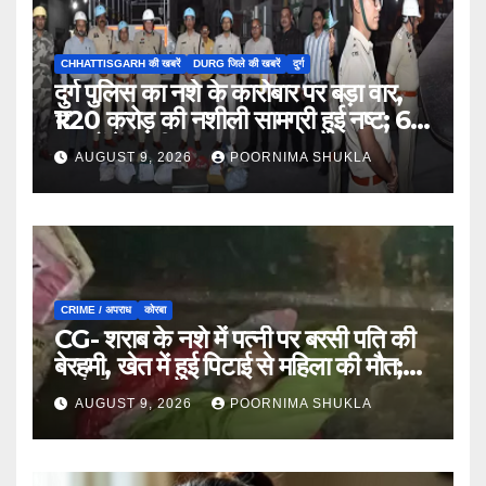
CHHATTISGARH की खबरें
DURG जिले की खबरें
दुर्ग
दुर्ग पुलिस का नशे के कारोबार पर बड़ा वार,
₹1.20 करोड़ की नशीली सामग्री हुई नष्ट; 66
मामलों में जब्ती…
AUGUST 9, 2026
POORNIMA SHUKLA
CRIME / अपराध
कोरबा
CG- शराब के नशे में पत्नी पर बरसी पति की
बेरहमी, खेत में हुई पिटाई से महिला की मौत;
आरोपी फरार…
AUGUST 9, 2026
POORNIMA SHUKLA