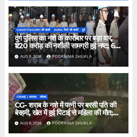
CHHATTISGARH की खबरें
DURG जिले की खबरें
दुर्ग
दुर्ग पुलिस का नशे के कारोबार पर बड़ा वार,
₹1.20 करोड़ की नशीली सामग्री हुई नष्ट; 66
मामलों में जब्ती…
AUG 9, 2026
POORNIMA SHUKLA
CRIME / अपराध
कोरबा
CG- शराब के नशे में पत्नी पर बरसी पति की
बेरहमी, खेत में हुई पिटाई से महिला की मौत;
आरोपी फरार…
AUG 9, 2026
POORNIMA SHUKLA