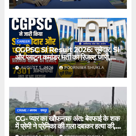
CAREER
CGPSC SI Result 2026: सूबेदार, SI
और प्लाटून कमांडर भर्ती का रिजल्ट जारी,
7301 अभ्यर्थी मुख्य परीक्षा के लिए चयनित…
AUGUST 5, 2026
POORNIMA SHUKLA
CRIME / अपराध
रायपुर
CG- प्यार का खौफनाक अंत: बेवफाई के शक
में प्रेमी ने प्रेमिका की गला दबाकर हत्या की,
फिर तालाब में फेंका शव…