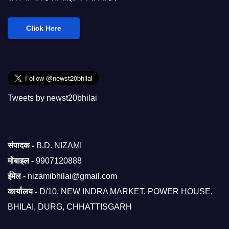
Click Here
Tweets by newst20bhilai
संपादक -
B.D. NIZAMI
मोबाइल -
9907120888
ईमेल -
nizamibhilai@gmail.com
कार्यालय -
D/10, NEW INDRA MARKET, POWER HOUSE,
BHILAI, DURG, CHHATTISGARH