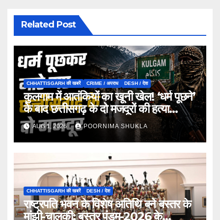
Related Post
CHHATTISGARH की खबरें
CRIME / अपराध
DESH / देश
कुलगाम में आतंकियों का खूनी खेल! ‘धर्म पूछने’
के बाद छत्तीसगढ़ के दो मजदूरों की हत्या…
AUG 1, 2026
POORNIMA SHUKLA
CHHATTISGARH की खबरें
DESH / देश
राष्ट्रपति भवन के विशेष अतिथि बने बस्तर के
मांझी-चालकी: बस्तर पंडुम-2026 के