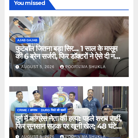
You missed
AJAB GAJAB
फुटबॉल जितना बड़ा सिर… 1 साल के मासूम
की 6 ब्रेन सर्जरी, फिर डॉक्टरों ने ऐसे दी नई
जिंदगी…
AUGUST 5, 2026
POORNIMA SHUKLA
CRIME / अपराध
DURG जिले की खबरें
दुर्ग में कांग्रेस नेता की हत्या: पहले शराब पार्टी,
फिर सुनसान सड़क पर खूनी खेल; 48 घंटे में
खुला राज…
AUGUST 5, 2026
POORNIMA SHUKLA