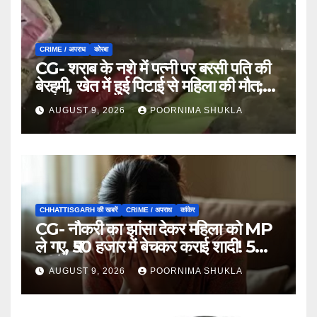
CRIME / अपराध
कोरबा
CG- शराब के नशे में पत्नी पर बरसी पति की
बेरहमी, खेत में हुई पिटाई से महिला की मौत;
आरोपी फरार…
AUGUST 9, 2026
POORNIMA SHUKLA
CHHATTISGARH की खबरें
CRIME / अपराध
कांकेर
CG- नौकरी का झांसा देकर महिला को MP
ले गए, ₹50 हजार में बेचकर कराई शादी! 5
महीने बाद खुला पूरा राज, 3 गिरफ्तार…
AUGUST 9, 2026
POORNIMA SHUKLA