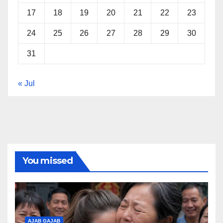
17
18
19
20
21
22
23
24
25
26
27
28
29
30
31
« Jul
You missed
AJAB GAJAB