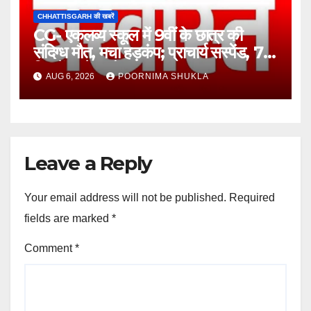
CHHATTISGARH की खबरें
CG- एकलव्य स्कूल में 9वीं के छात्र की
संदिग्ध मौत, मचा हड़कंप; प्राचार्य सस्पेंड, 7
दिन में खुलेगा मौत का राज!…
AUG 6, 2026
POORNIMA SHUKLA
Leave a Reply
Your email address will not be published.
Required
fields are marked
*
Comment
*