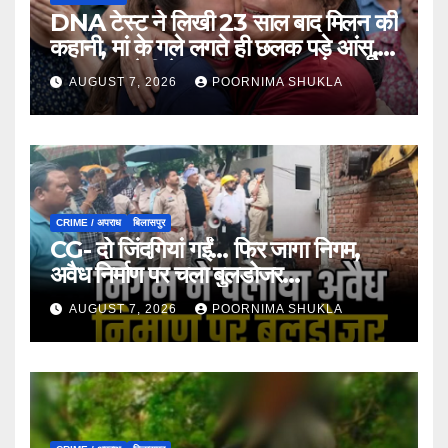
DNA टेस्ट ने लिखी 23 साल बाद मिलन की
कहानी, मां के गले लगते ही छलक पड़े आंसू,
भावुक कर देगी ये मुलाकात…
AUGUST 7, 2026
POORNIMA SHUKLA
CRIME / अपराध
बिलासपुर
CG- दो जिंदगियां गईं… फिर जागा निगम,
अवैध निर्माण पर चला बुलडोजर…
AUGUST 7, 2026
POORNIMA SHUKLA