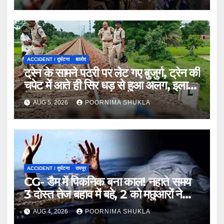
ACCIDENT / दुर्घटना
बालोद
ट्रेन के सामने पटरी पर लेट गए बुजुर्ग, ट्रेन की
चपेट में आते ही सिर धड़ से हुआ अलग, इलाके
में सनसनी…
AUG 5, 2026
POORNIMA SHUKLA
ACCIDENT / दुर्घटना
रायपुर
CG- डैम में पिकनिक बना काल! नहाते समय
3 दोस्त तेज बहाव में बहे, 2 को मछुआरों ने
बचाया, एक लापता…
AUG 4, 2026
POORNIMA SHUKLA