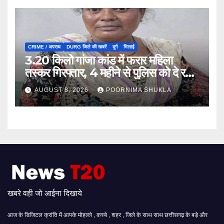
CRIME / अपराध
DURG जिले की खबरें
दुर्ग
भिलाई
3.20 किलो गांजा कांड में फरार महिला
तस्कर गिरफ्तार, 4 महीने से पुलिस को दे रही
थी चकमा…
AUGUST 8, 2026
POORNIMA SHUKLA
खबरे वही जो आईना दिखाये
आज के डिजिटल क्रांति में आपके मोहल्ले , कस्बे , शहर , जिले के साथ साथ छत्तीसगढ़ के बड़े और