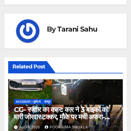
By
Tarani Sahu
Related Post
ACCIDENT / दुर्घटना
रायपुर
CG- रफ्तार का कहर: कार ने 3 बाइकों को
मारी जोरदार टक्कर, मौके पर मची अफरा-
तफरी…
AUG 6, 2026
POORNIMA SHUKLA