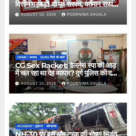
वित्तीय गड़बड़ी! दो पूर्व सरपंच, वर्तमान सरपंच
और दो सचिवों को नोटिस…
AUGUST 10, 2026
POORNIMA SHUKLA
CRIME / अपराध
DURG जिले की खबरें
CG Sex Racket: वेलनेस स्पा की आड़
में चल रहा था देह व्यापार? दुर्ग पुलिस की दबिश
में मैनेजर और महिला दलाल समेत 9
AUGUST 10, 2026
POORNIMA SHUKLA
गिरफ्तार…
ACCIDENT / दुर्घटना
कोण्डागांव
NH-30 पर बस और ट्रक की भीषण भिड़ंत,