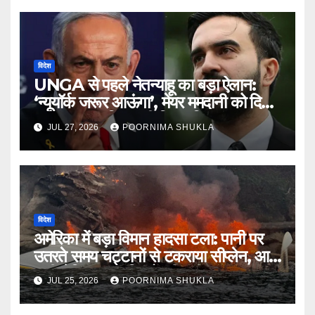
विदेश
UNGA से पहले नेतन्याहू का बड़ा ऐलान:
‘न्यूयॉर्क जरूर आऊंगा’, मेयर ममदानी को दिया
करारा जवाब, गिरफ्तारी विवाद फिर गरमाया…
JUL 27, 2026
POORNIMA SHUKLA
विदेश
अमेरिका में बड़ा विमान हादसा टला: पानी पर
उतरते समय चट्टानों से टकराया सीप्लेन, आग
लगी लेकिन 11 यात्रियों की बची जान…
JUL 25, 2026
POORNIMA SHUKLA