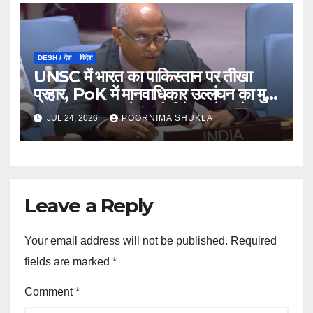
DESH / देश
विदेश
UNSC में भारत का पाकिस्तान पर तीखा
प्रहार, PoK में मानवाधिकार उल्लंघन का मुद्दा
उठाया; कहा- ‘पहले अपने गिरेबान में झांके
JUL 24, 2026
POORNIMA SHUKLA
इस्लामाबाद’…
Leave a Reply
Your email address will not be published.
Required
fields are marked
*
Comment
*