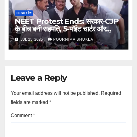
DESH / देश
NEET Protest Ends: सरकार-CJP
के बीच बनी सहमति, 5-पॉइंट चार्टर और
लिखित आश्वासन के बाद खत्म हुआ 37 दिन
JUL 25, 2026
POORNIMA SHUKLA
का आंदोलन…
Leave a Reply
Your email address will not be published.
Required
fields are marked
*
Comment
*