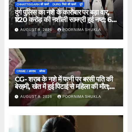
CHHATTISGARH की खबरें
DURG जिले की खबरें
दुर्ग
दुर्ग पुलिस का नशे के कारोबार पर बड़ा वार,
₹1.20 करोड़ की नशीली सामग्री हुई नष्ट; 66
मामलों में जब्ती…
AUGUST 9, 2026
POORNIMA SHUKLA
CRIME / अपराध
कोरबा
CG- शराब के नशे में पत्नी पर बरसी पति की
बेरहमी, खेत में हुई पिटाई से महिला की मौत;
आरोपी फरार…
AUGUST 9, 2026
POORNIMA SHUKLA