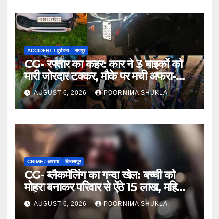
ACCIDENT / दुर्घटना
रायपुर
CG- रफ्तार का कहर: कार ने 3 बाइकों को
मारी जोरदार टक्कर, मौके पर मची अफरा-
तफरी…
AUGUST 6, 2026
POORNIMA SHUKLA
CRIME / अपराध
बिलासपुर
CG- ब्लैकमेलिंग का गन्दा खेल: बच्ची को
मोहरा बनाकर परिवार से ऐंठे 15 लाख, महिला
समेत 9 गिरफ्तार…
AUGUST 6, 2026
POORNIMA SHUKLA