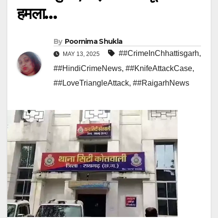
हमला…
By
Poornima Shukla
##CrimeInChhattisgarh
,
MAY 13, 2025
##HindiCrimeNews
,
##KnifeAttackCase
,
##LoveTriangleAttack
,
##RaigarhNews