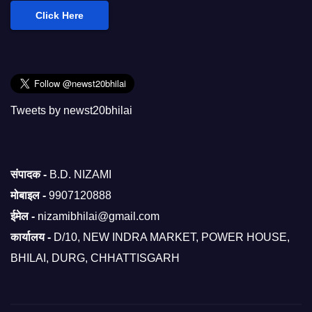
Click Here
Tweets by newst20bhilai
संपादक -
B.D. NIZAMI
मोबाइल -
9907120888
ईमेल -
nizamibhilai@gmail.com
कार्यालय -
D/10, NEW INDRA MARKET, POWER HOUSE,
BHILAI, DURG, CHHATTISGARH