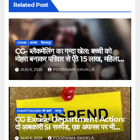
Related Post
CRIME / अपराध
बिलासपुर
CG- ब्लैकमेलिंग का गन्दा खेल: बच्ची को
मोहरा बनाकर परिवार से ऐंठे 15 लाख, महिला
समेत 9 गिरफ्तार…
AUG 6, 2026
POORNIMA SHUKLA
CHHATTISGARH की खबरें
रायपुर
CG Excise Department Action:
दो आबकारी SI सस्पेंड, एक अफसर पर भी
कार्रवाई की तैयारी; गड़बड़ी में बड़ा एक्शन…
AUG 6, 2026
POORNIMA SHUKLA