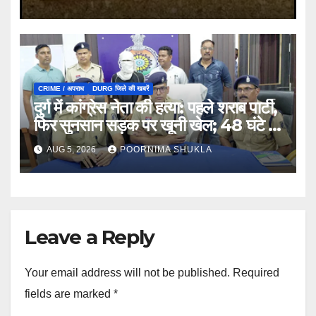
CRIME / अपराध
DURG जिले की खबरें
दुर्ग में कांग्रेस नेता की हत्या: पहले शराब पार्टी,
फिर सुनसान सड़क पर खूनी खेल; 48 घंटे में
खुला राज…
AUG 5, 2026
POORNIMA SHUKLA
Leave a Reply
Your email address will not be published.
Required
fields are marked
*