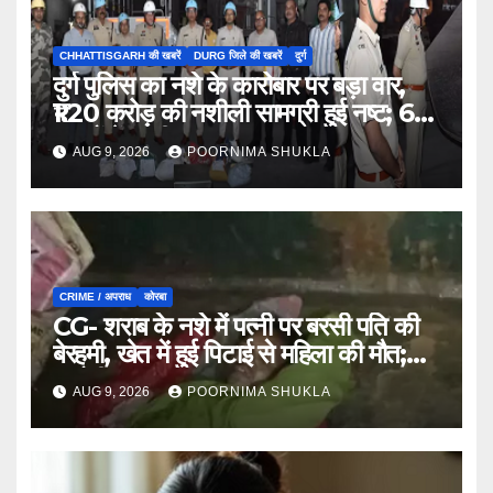
CHHATTISGARH की खबरें
DURG जिले की खबरें
दुर्ग
दुर्ग पुलिस का नशे के कारोबार पर बड़ा वार,
₹1.20 करोड़ की नशीली सामग्री हुई नष्ट; 66
मामलों में जब्ती…
AUG 9, 2026
POORNIMA SHUKLA
CRIME / अपराध
कोरबा
CG- शराब के नशे में पत्नी पर बरसी पति की
बेरहमी, खेत में हुई पिटाई से महिला की मौत;
आरोपी फरार…
AUG 9, 2026
POORNIMA SHUKLA