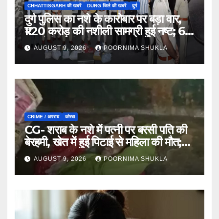
CHHATTISGARH की खबरें
DURG जिले की खबरें
दुर्ग
दुर्ग पुलिस का नशे के कारोबार पर बड़ा वार,
₹1.20 करोड़ की नशीली सामग्री हुई नष्ट; 66
मामलों में जब्ती…
AUGUST 9, 2026
POORNIMA SHUKLA
CRIME / अपराध
कोरबा
CG- शराब के नशे में पत्नी पर बरसी पति की
बेरहमी, खेत में हुई पिटाई से महिला की मौत;
आरोपी फरार…
AUGUST 9, 2026
POORNIMA SHUKLA