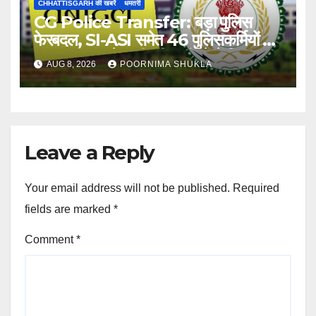
CHHATTISGARH की खबरें
धमतरी
CG Police Transfer: बड़ा पुलिस
फेरबदल, SI-ASI समेत 46 पुलिसकर्मियों का
तबादला, SP ने जारी की सूची, देखें लिस्ट…
AUG 8, 2026
POORNIMA SHUKLA
Leave a Reply
Your email address will not be published.
Required
fields are marked
*
Comment
*