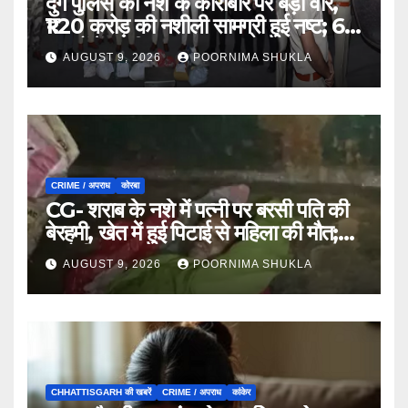
दुर्ग पुलिस का नशे के कारोबार पर बड़ा वार,
₹1.20 करोड़ की नशीली सामग्री हुई नष्ट; 66
मामलों में जब्ती…
AUGUST 9, 2026
POORNIMA SHUKLA
CRIME / अपराध
कोरबा
CG- शराब के नशे में पत्नी पर बरसी पति की
बेरहमी, खेत में हुई पिटाई से महिला की मौत;
आरोपी फरार…
AUGUST 9, 2026
POORNIMA SHUKLA
CHHATTISGARH की खबरें
CRIME / अपराध
कांकेर