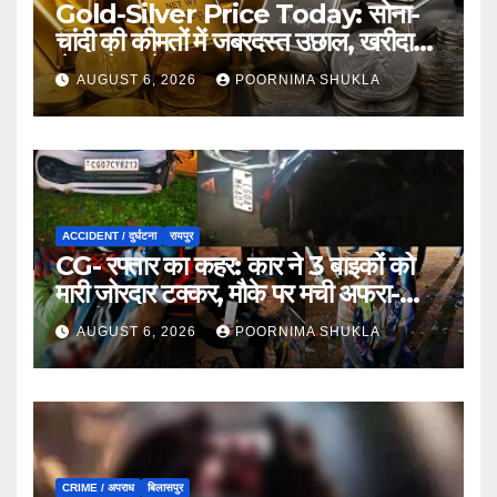
Gold-Silver Price Today: सोना-
चांदी की कीमतों में जबरदस्त उछाल, खरीदारी
से पहले जानें आज का ताजा भाव…
AUGUST 6, 2026
POORNIMA SHUKLA
ACCIDENT / दुर्घटना
रायपुर
CG- रफ्तार का कहर: कार ने 3 बाइकों को
मारी जोरदार टक्कर, मौके पर मची अफरा-
तफरी…
AUGUST 6, 2026
POORNIMA SHUKLA
CRIME / अपराध
बिलासपुर