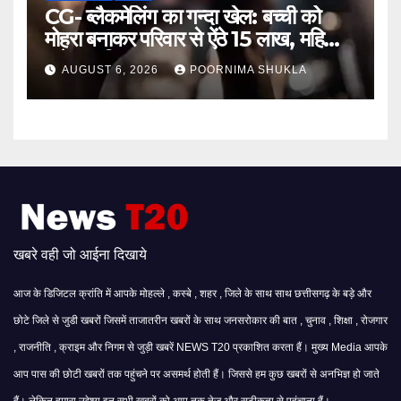
CG- ब्लैकमेलिंग का गन्दा खेल: बच्ची को
मोहरा बनाकर परिवार से ऐंठे 15 लाख, महिला
समेत 9 गिरफ्तार…
AUGUST 6, 2026
POORNIMA SHUKLA
खबरे वही जो आईना दिखाये
आज के डिजिटल क्रांति में आपके मोहल्ले , कस्बे , शहर , जिले के साथ साथ छत्तीसगढ़ के बड़े और
छोटे जिले से जुडी खबरों जिसमें ताजातरीन खबरों के साथ जनसरोकार की बात , चुनाव , शिक्षा , रोजगार
, राजनीति , क्राइम और निगम से जुड़ी खबरें NEWS T20 प्रकाशित करता हैं। मुख्य Media आपके
आप पास की छोटी खबरों तक पहुंचने पर असमर्थ होती हैं। जिससे हम कुछ खबरों से अनभिज्ञ हो जाते
हैं। लेकिन हमारा उद्देश्य इन सभी खबरों को आप तक तेज और सटीकता से पहुंचाना हैं।