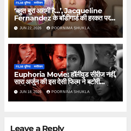
FILMI दुनिया
मनोंरंजन
‘बहुत बुरा आदमी है…’, Jacqueline
Fernandez के बॉडीगार्ड की हरकत पर
भड़के लोग, वीडियो वायरल
JUN 22, 2026
POORNIMA SHUKLA
FILMI दुनिया
मनोंरंजन
Euphoria Movie: हॉलीवुड सीरीज नहीं,
सारा अर्जुन की इस देसी फिल्म ने बटोरी
सुर्खियां; दमदार कहानी और बोल्ड किरदार ने
JUN 18, 2026
POORNIMA SHUKLA
जीता दिल…
Leave a Reply