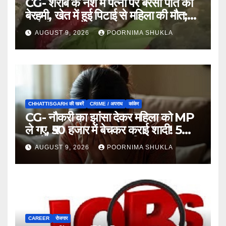
CG- शराब के नशे में पत्नी पर बरसी पति की
बेरहमी, खेत में हुई पिटाई से महिला की मौत;
आरोपी फरार…
AUGUST 9, 2026
POORNIMA SHUKLA
CHHATTISGARH की खबरें
CRIME / अपराध
कांकेर
CG- नौकरी का झांसा देकर महिला को MP
ले गए, ₹50 हजार में बेचकर कराई शादी! 5
महीने बाद खुला पूरा राज, 3 गिरफ्तार…
AUGUST 9, 2026
POORNIMA SHUKLA
CAREER
रोजगार