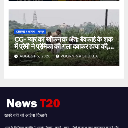
CRIME / अपराध
रायपुर
CG- प्यार का खौफनाक अंत: बेवफाई के शक
में प्रेमी ने प्रेमिका की गला दबाकर हत्या की,
फिर तालाब में फेंका शव…
AUGUST 5, 2026
POORNIMA SHUKLA
खबरे वही जो आईना दिखाये
आज के डिजिटल क्रांति में आपके मोहल्ले , कस्बे , शहर , जिले के साथ साथ छत्तीसगढ़ के बड़े और