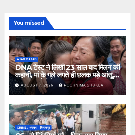
You missed
AJAB GAJAB
DNA टेस्ट ने लिखी 23 साल बाद मिलन की
कहानी, मां के गले लगते ही छलक पड़े आंसू,
भावुक कर देगी ये मुलाकात…
AUGUST 7, 2026
POORNIMA SHUKLA
CRIME / अपराध
बिलासपुर