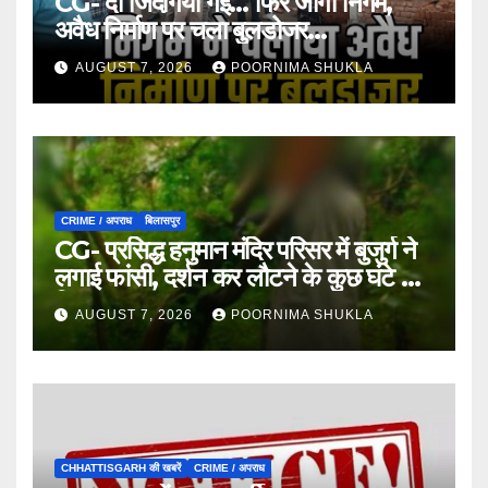
CG- दो जिंदगियां गईं… फिर जागा निगम,
अवैध निर्माण पर चला बुलडोजर…
AUGUST 7, 2026
POORNIMA SHUKLA
CRIME / अपराध
बिलासपुर
CG- प्रसिद्ध हनुमान मंदिर परिसर में बुजुर्ग ने
लगाई फांसी, दर्शन कर लौटने के कुछ घंटे बाद
मिला शव…
AUGUST 7, 2026
POORNIMA SHUKLA
CHHATTISGARH की खबरें
CRIME / अपराध