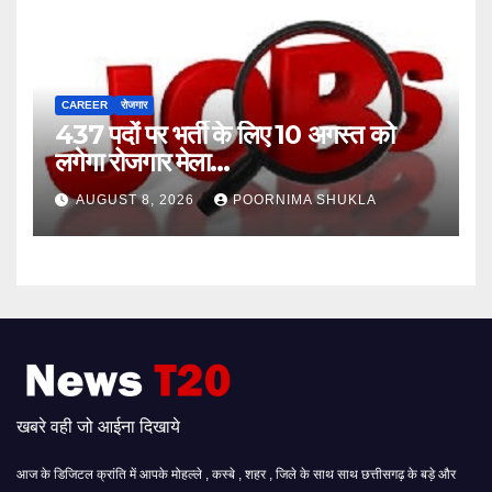
CAREER
रोजगार
437 पदों पर भर्ती के लिए 10 अगस्त को
लगेगा रोजगार मेला…
AUGUST 8, 2026
POORNIMA SHUKLA
खबरे वही जो आईना दिखाये
आज के डिजिटल क्रांति में आपके मोहल्ले , कस्बे , शहर , जिले के साथ साथ छत्तीसगढ़ के बड़े और