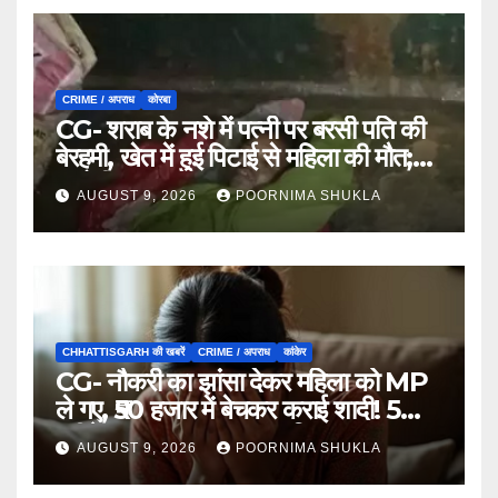
CRIME / अपराध
कोरबा
CG- शराब के नशे में पत्नी पर बरसी पति की
बेरहमी, खेत में हुई पिटाई से महिला की मौत;
आरोपी फरार…
AUGUST 9, 2026
POORNIMA SHUKLA
CHHATTISGARH की खबरें
CRIME / अपराध
कांकेर
CG- नौकरी का झांसा देकर महिला को MP
ले गए, ₹50 हजार में बेचकर कराई शादी! 5
महीने बाद खुला पूरा राज, 3 गिरफ्तार…
AUGUST 9, 2026
POORNIMA SHUKLA