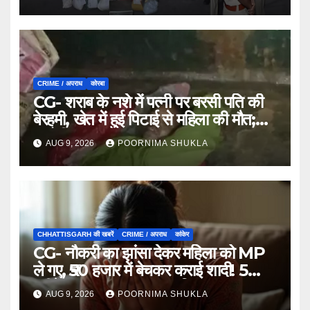
CRIME / अपराध
कोरबा
CG- शराब के नशे में पत्नी पर बरसी पति की
बेरहमी, खेत में हुई पिटाई से महिला की मौत;
आरोपी फरार…
AUG 9, 2026
POORNIMA SHUKLA
CHHATTISGARH की खबरें
CRIME / अपराध
कांकेर
CG- नौकरी का झांसा देकर महिला को MP
ले गए, ₹50 हजार में बेचकर कराई शादी! 5
महीने बाद खुला पूरा राज, 3 गिरफ्तार…
AUG 9, 2026
POORNIMA SHUKLA