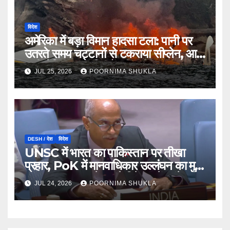
विदेश
अमेरिका में बड़ा विमान हादसा टला: पानी पर
उतरते समय चट्टानों से टकराया सीप्लेन, आग
लगी लेकिन 11 यात्रियों की बची जान…
JUL 25, 2026
POORNIMA SHUKLA
DESH / देश
विदेश
UNSC में भारत का पाकिस्तान पर तीखा
प्रहार, PoK में मानवाधिकार उल्लंघन का मुद्दा
उठाया; कहा- ‘पहले अपने गिरेबान में झांके
JUL 24, 2026
POORNIMA SHUKLA
इस्लामाबाद’…