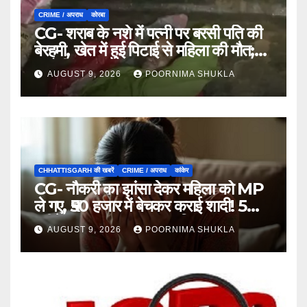
CRIME / अपराध
कोरबा
CG- शराब के नशे में पत्नी पर बरसी पति की
बेरहमी, खेत में हुई पिटाई से महिला की मौत;
आरोपी फरार…
AUGUST 9, 2026
POORNIMA SHUKLA
CHHATTISGARH की खबरें
CRIME / अपराध
कांकेर
CG- नौकरी का झांसा देकर महिला को MP
ले गए, ₹50 हजार में बेचकर कराई शादी! 5
महीने बाद खुला पूरा राज, 3 गिरफ्तार…
AUGUST 9, 2026
POORNIMA SHUKLA